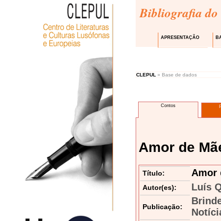
Bibliografia do
APRESENTAÇÃO
B
CLEPUL
» Base de dados
Contos
Amor de Mã
Amor 
Título:
Luís 
Autor(es):
Brind
Publicação:
Notíci