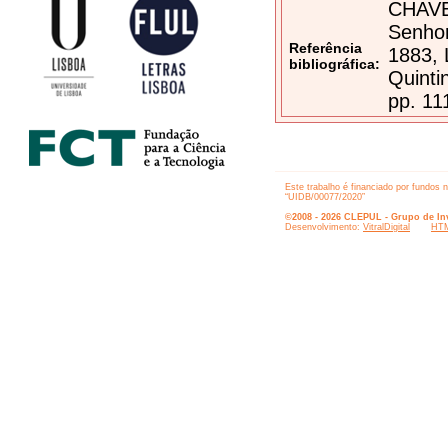
CHAVES
Senhor
Referência
1883, 
bibliográfica:
Quinti
pp. 11
Este trabalho é financiado por fundos 
“UIDB/00077/2020”
©2008 - 2026 CLEPUL - Grupo de Inv
Desenvolvimento:
VitralDigital
HTM