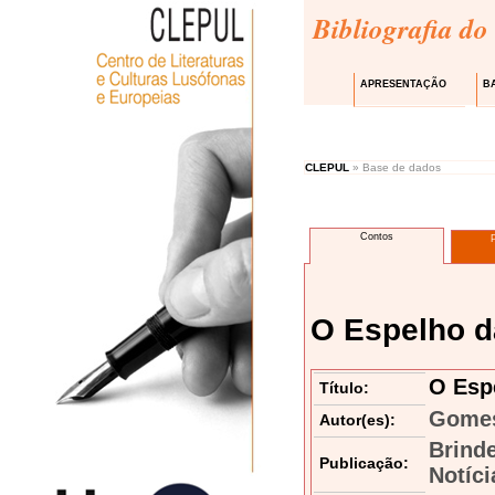
Bibliografia do
APRESENTAÇÃO
B
CLEPUL
» Base de dados
Contos
O Espelho 
O Esp
Título:
Gomes
Autor(es):
Brind
Publicação:
Notíci