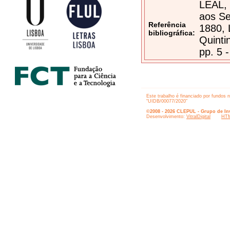
LEAL, 
aos Se
Referência
1880, 
bibliográfica:
Quinti
pp. 5 -
Este trabalho é financiado por fundos 
“UIDB/00077/2020”
©2008 - 2026 CLEPUL - Grupo de Inv
Desenvolvimento:
VitralDigital
HTM