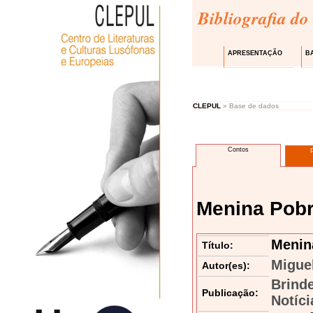
Bibliografia do
APRESENTAÇÃO
B
CLEPUL
» Base de dados
Contos
Menina Pob
Menin
Título:
Migue
Autor(es):
Brind
Publicação:
Notíci