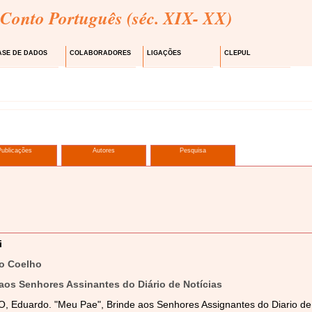
 Conto Português (séc. XIX- XX)
ASE DE DADOS
COLABORADORES
LIGAÇÕES
CLEPUL
Publicações
Autores
Pesquisa
i
o Coelho
aos Senhores Assinantes do Diário de Notícias
 Eduardo. "Meu Pae", Brinde aos Senhores Assignantes do Diario de 