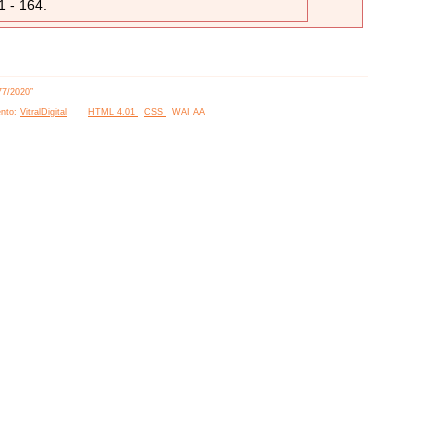
1 - 164.
77/2020”
nto:
VitralDigital
HTML 4.01
CSS
WAI AA