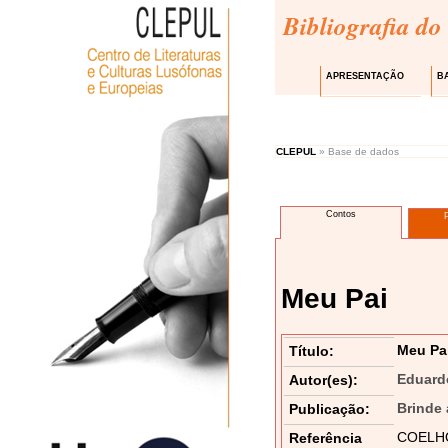
Bibliografia do
APRESENTAÇÃO
B
CLEPUL
» Base de dados
Contos
Meu Pai
Meu Pa
Título:
Eduard
Autor(es):
Brinde 
Publicação:
COELHO,
Referência