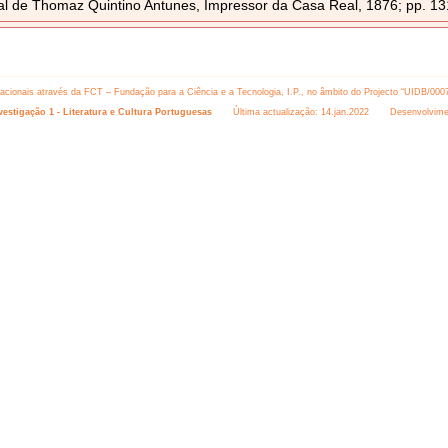
al de Thomaz Quintino Antunes, Impressor da Casa Real, 1876; pp. 13
 nacionais através da FCT – Fundação para a Ciência e a Tecnologia, I.P., no âmbito do Projecto “UIDB/000
estigação 1 - Literatura e Cultura Portuguesas
Última actualização: 14.jan.2022 Desenvolvime