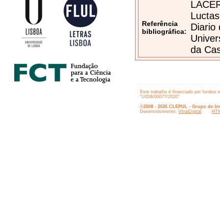
LACERD
Luctas
Referência
Diario
bibliográfica:
Univer
da Cas
Este trabalho é financiado por fundos 
“UIDB/00077/2020”
©2008 - 2026 CLEPUL - Grupo de Inv
Desenvolvimento:
VitralDigital
HTM