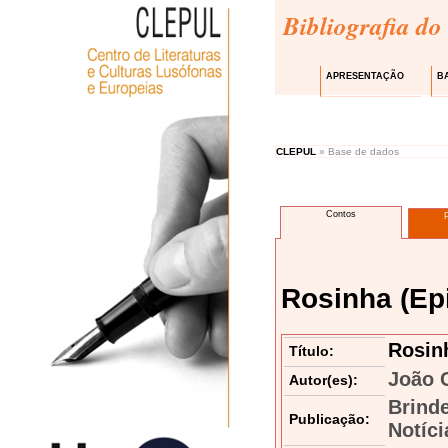
Bibliografia do
APRESENTAÇÃO
B
CLEPUL
» Base de dados
Contos
Rosinha (Epi
Rosinh
Título:
João 
Autor(es):
Brind
Publicação:
Notíci