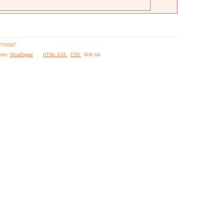
77/2020”
nto:
VitralDigital
HTML 4.01
CSS
WAI AA