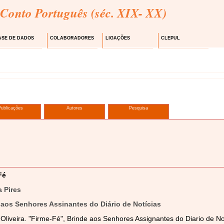
 Conto Português (séc. XIX- XX)
ASE DE DADOS
COLABORADORES
LIGAÇÕES
CLEPUL
Publicações
Autores
Pesquisa
Fé
a Pires
 aos Senhores Assinantes do Diário de Notícias
Oliveira. "Firme-Fé", Brinde aos Senhores Assignantes do Diario de N