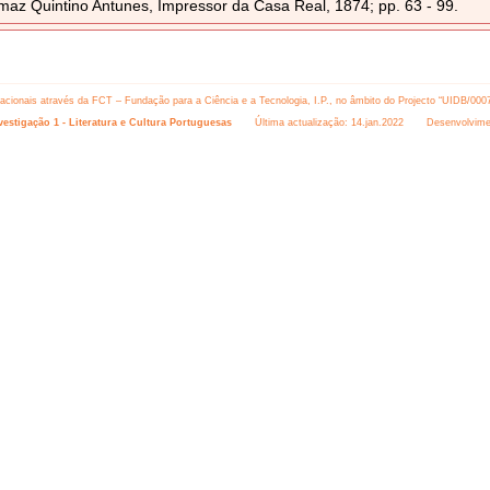
az Quintino Antunes, Impressor da Casa Real, 1874; pp. 63 - 99.
 nacionais através da FCT – Fundação para a Ciência e a Tecnologia, I.P., no âmbito do Projecto “UIDB/000
estigação 1 - Literatura e Cultura Portuguesas
Última actualização: 14.jan.2022 Desenvolvime