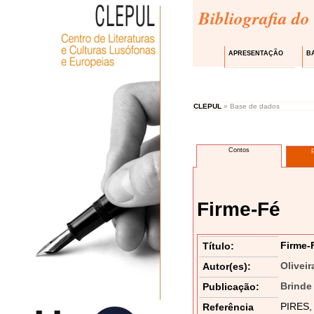
Bibliografia do
APRESENTAÇÃO
B
CLEPUL
» Base de dados
Contos
Firme-Fé
Firme-
Título:
Oliveir
Autor(es):
Brinde
Publicação:
PIRES, 
Referência