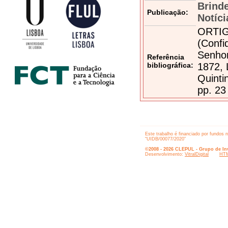
Brind
Publicação:
Notíci
ORTIG
(Confi
Senhor
Referência
bibliográfica:
1872, 
Quinti
pp. 23
Este trabalho é financiado por fundos 
“UIDB/00077/2020”
©2008 - 2026 CLEPUL - Grupo de Inv
Desenvolvimento:
VitralDigital
HTM