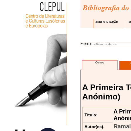
Bibliografia do
APRESENTAÇÃO
B
CLEPUL
» Base de dados
Contos
A Primeira 
Anónimo)
A Pri
Título:
Anóni
Ramal
Autor(es):