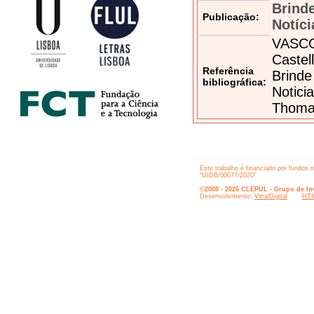
Brind
Publicação:
Notíci
VASCO
Castel
Referência
Brinde
bibliográfica:
Notici
Thomaz
Este trabalho é financiado por fundos 
“UIDB/00077/2020”
©2008 - 2026 CLEPUL - Grupo de Inv
Desenvolvimento:
VitralDigital
HTM