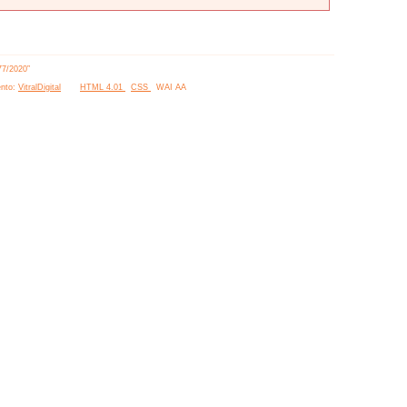
77/2020”
nto:
VitralDigital
HTML 4.01
CSS
WAI AA