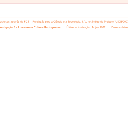
 nacionais através da FCT – Fundação para a Ciência e a Tecnologia, I.P., no âmbito do Projecto “UIDB/000
estigação 1 - Literatura e Cultura Portuguesas
Última actualização: 14.jan.2022 Desenvolvime