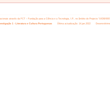
 nacionais através da FCT – Fundação para a Ciência e a Tecnologia, I.P., no âmbito do Projecto “UIDB/000
estigação 1 - Literatura e Cultura Portuguesas
Última actualização: 14.jan.2022 Desenvolvime