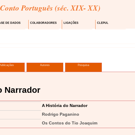
 Conto Português (séc. XIX- XX)
ASE DE DADOS
COLABORADORES
LIGAÇÕES
CLEPUL
Publicações
Autores
Pesquisa
o Narrador
A História do Narrador
Rodrigo Paganino
Os Contos do Tio Joaquim