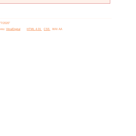
77/2020”
nto:
VitralDigital
HTML 4.01
CSS
WAI AA