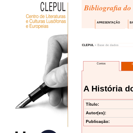
Bibliografia do
APRESENTAÇÃO
B
CLEPUL
» Base de dados
Contos
A História d
Título:
Autor(es):
Publicação: