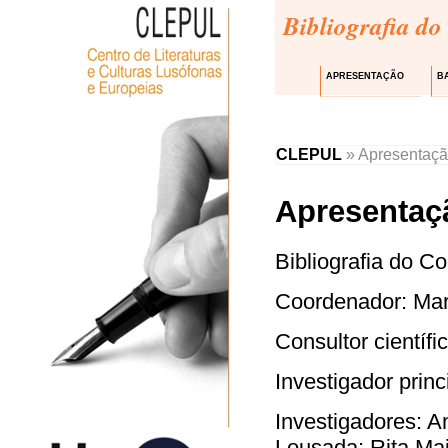
Bibliografia do
APRESENTAÇÃO
B
CLEPUL
» Apresentaç
Apresentaç
Bibliografia do C
Coordenador: Mar
Consultor científ
Investigador prin
Investigadores: A
Lousada; Rita Mai