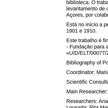
biblioteca. O tra
levantamento de 
Açores, por colab
Está no início a 
1901 e 1910.
Este trabalho é f
- Fundação para a
«UID/ELT/00077/
Bibliography of Po
Coordinator: Mari
Scientific Consul
Main Researcher:
Researchers: Anab
Lousada; Rita Mai