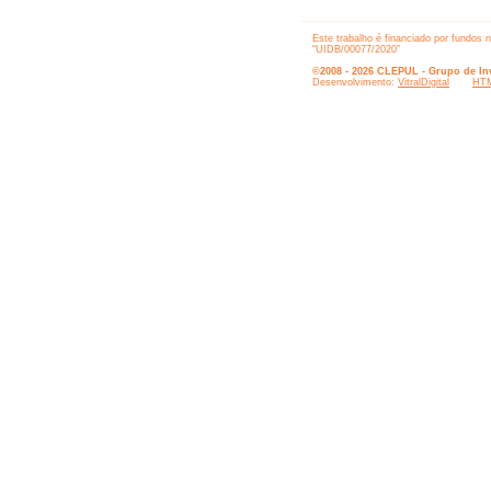
Este trabalho é financiado por fundos 
“UIDB/00077/2020”
©2008 - 2026 CLEPUL - Grupo de Inv
Desenvolvimento:
VitralDigital
HTM